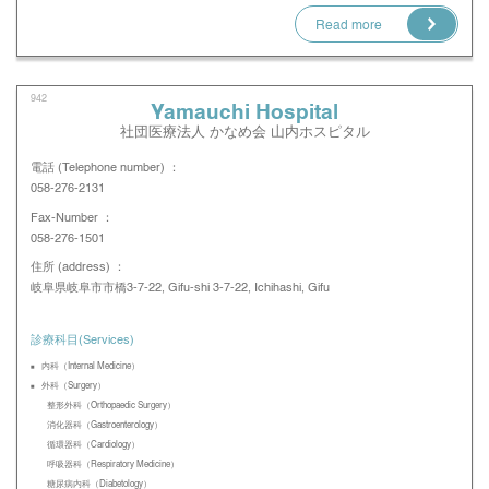
Read more
942
Yamauchi Hospital
社団医療法人 かなめ会 山内ホスピタル
電話 (Telephone number) ：
058-276-2131
Fax-Number ：
058-276-1501
住所 (address) ：
岐阜県岐阜市市橋3-7-22, Gifu-shi 3-7-22, Ichihashi, Gifu
診療科目(Services)
内科（Internal Medicine）
外科（Surgery）
整形外科（Orthopaedic Surgery）
消化器科（Gastroenterology）
循環器科（Cardiology）
呼吸器科（Respiratory Medicine）
糖尿病内科（Diabetology）