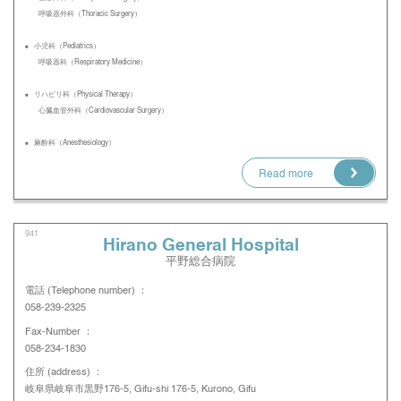
呼吸器外科（Thoracic Surgery）
小児科（Pediatrics）
呼吸器科（Respiratory Medicine）
リハビリ科（Physical Therapy）
心臓血管外科（Cardiovascular Surgery）
麻酔科（Anesthesiology）
Read more
941
Hirano General Hospital
平野総合病院
電話 (Telephone number) ：
058-239-2325
Fax-Number ：
058-234-1830
住所 (address) ：
岐阜県岐阜市黒野176-5, Gifu-shi 176-5, Kurono, Gifu