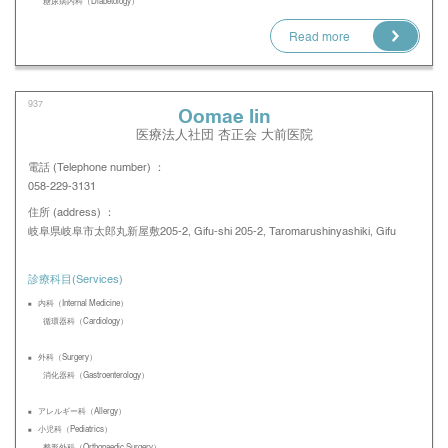
糖尿病内科（Diabetology）
Read more
937
Oomae Iin
医療法人社団 杏正会 大前医院
電話 (Telephone number) ：
058-229-3131
住所 (address) ：
岐阜県岐阜市太郎丸新屋敷205-2, Gifu-shi 205-2, Taromarushinyashiki, Gifu
診療科目(Services)
内科（Internal Medicine）
循環器科（Cardiology）
外科（Surgery）
消化器科（Gastroenterology）
アレルギー科（Allergy）
小児科（Pediatrics）
整形外科（Orthopaedic Surgery）