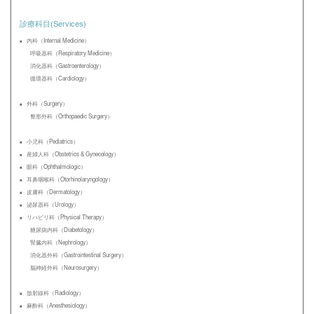
診療科目(Services)
内科（Internal Medicine）
呼吸器科（Respiratory Medicine）
消化器科（Gastroenterology）
循環器科（Cardiology）
外科（Surgery）
整形外科（Orthopaedic Surgery）
小児科（Pediatrics）
産婦人科（Obstetrics & Gynecology）
眼科（Ophthalmologic）
耳鼻咽喉科（Otorhinolaryngology）
皮膚科（Dermatology）
泌尿器科（Urology）
リハビリ科（Physical Therapy）
糖尿病内科（Diabetology）
腎臓内科（Nephrology）
消化器外科（Gastrointestinal Surgery）
脳神経外科（Neurosurgery）
放射線科（Radiology）
麻酔科（Anesthesiology）