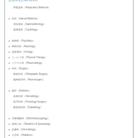
診療科目(Services)
呼吸器科（Respiratory Medicine）
内科（Internal Medicine）
消化器科（Gastroenterology）
循環器科（Cardiology）
精神科（Psychiatry）
神経内科（Neurology）
泌尿器科（Urology）
リハビリ科（Physical Therapy）
リウマチ科（Rheumatology）
外科（Surgery）
整形外科（Orthopaedic Surgery）
脳神経外科（Neurosurgery）
歯科（Dentistry）
血液内科（Hematology）
肛門外科（Proctology Surgery）
糖尿病内科（Diabetology）
耳鼻咽喉科（Otorhinolaryngology）
産婦人科（Obstetrics & Gynecology）
皮膚科（Dermatology）
小児科（Pediatrics）