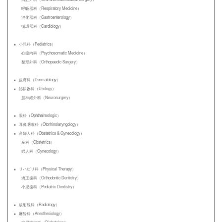
口腔外科（Oral and Maxillofacial Surgery）
呼吸器科（Respiratory Medicine）
消化器科（Gastroenterology）
循環器科（Cardiology）
小児科（Pediatrics）
心療内科（Psychosomatic Medicine）
整形外科（Orthopaedic Surgery）
皮膚科（Dermatology）
泌尿器科（Urology）
脳神経外科（Neurosurgery）
眼科（Ophthalmologic）
耳鼻咽喉科（Otorhinolaryngology）
産婦人科（Obstetrics & Gynecology）
産科（Obstetrics）
婦人科（Gynecology）
リハビリ科（Physical Therapy）
矯正歯科（Orthodontic Dentistry）
小児歯科（Pediatric Dentistry）
放射線科（Radiology）
麻酔科（Anesthesiology）