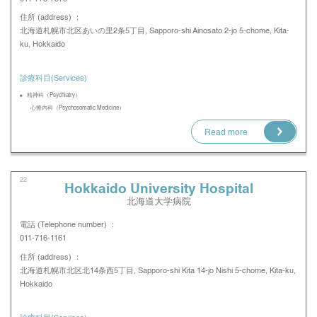
住所 (address) ：
北海道札幌市北区あいの里2条5丁目, Sapporo-shi Ainosato 2-jo 5-chome, Kita-
ku, Hokkaido
診療科目(Services)
精神科（Psychiatry）
心療内科（Psychosomatic Medicine）
Read more
22
Hokkaido University Hospital
北海道大学病院
電話 (Telephone number) ：
011-716-1161
住所 (address) ：
北海道札幌市北区北14条西5丁目, Sapporo-shi Kita 14-jo Nishi 5-chome, Kita-ku,
Hokkaido