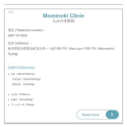
1145
Mominoki Clinic
もみの木医院
電話 (Telephone number) ：
0287-76-4333
住所 (address) ：
栃木県那須郡那須町高久丙一つ縦1195-701, Nasu-gun 1195-701, Nasumachi,
Tochigi
診療科目(Services)
内科（Internal Medicine）
消化器科（Gastroenterology）
循環器科（Cardiology）
小児科（Pediatrics）
皮膚科（Dermatology）
アレルギー科（Allergy）
Read more