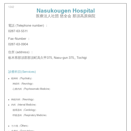
1242
Nasukougen Hospital
医療法人社団 慈全会 那須高原病院
電話 (Telephone number) ：
0287-63-5511
Fax-Number ：
0287-63-0904
住所 (address) ：
栃木県那須郡那須町高久甲375, Nasu-gun 375,, Tochigi
診療科目(Services)
精神科（Psychiatry）
神経科（Neurology）
心療内科（Psychosomatic Medicine）
神経内科（Neurology）
内科（Internal Medicine）
循環器科（Cardiology）
呼吸器科（Respiratory Medicine）
その他（Others）