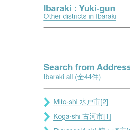
Ibaraki : Yuki-gun
Other districts in Ibaraki
Search from Addres
Ibaraki all (全44件)
Mito-shi 水戸市[2]
Koga-shi 古河市[1]