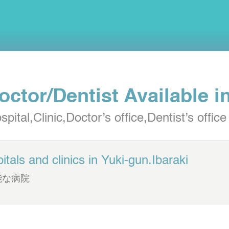
octor/Dentist
Available i
spital,Clinic,Doctor’s office,Dentist’s offic
itals and clinics in
Yuki-gun.Ibaraki
能な病院