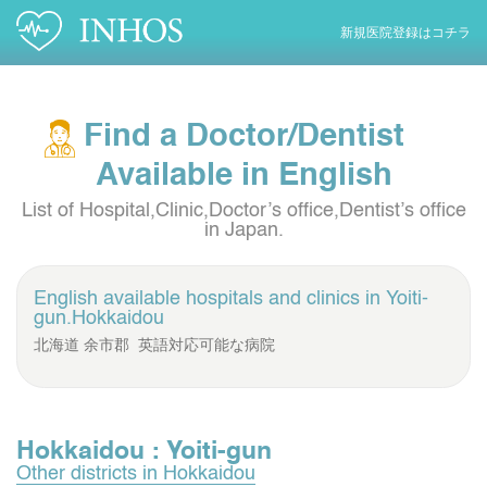
新規医院登録はコチラ
Find a Doctor/Dentist
Available in English
List of Hospital,Clinic,Doctor’s office,Dentist’s office
in Japan.
English available hospitals and clinics in
Yoiti-
gun.Hokkaidou
北海道 余市郡 英語対応可能な病院
Hokkaidou : Yoiti-gun
Other districts in Hokkaidou